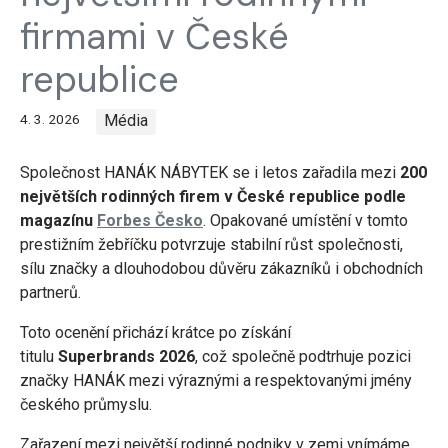
firmami v České
republice
4. 3. 2026
Média
Společnost HANÁK NÁBYTEK se i letos zařadila mezi
200
největších rodinných firem v České republice podle
magazínu
Forbes Česko
. Opakované umístění v tomto
prestižním žebříčku potvrzuje stabilní růst společnosti,
sílu značky a dlouhodobou důvěru zákazníků i obchodních
partnerů.
Toto ocenění přichází krátce po získání
titulu
Superbrands 2026
, což společně podtrhuje pozici
značky HANÁK mezi výraznými a respektovanými jmény
českého průmyslu.
Zařazení mezi největší rodinné podniky v zemi vnímáme