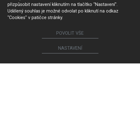
přizpůsobit nastavení kliknutím na tlačítko "Nastavení".
Udělený souhlas je možné odvolat po kliknutí na odkaz
"Cookies" v patičce stránky.
POVOLIT VŠE
NASTAVENÍ
Galaxy