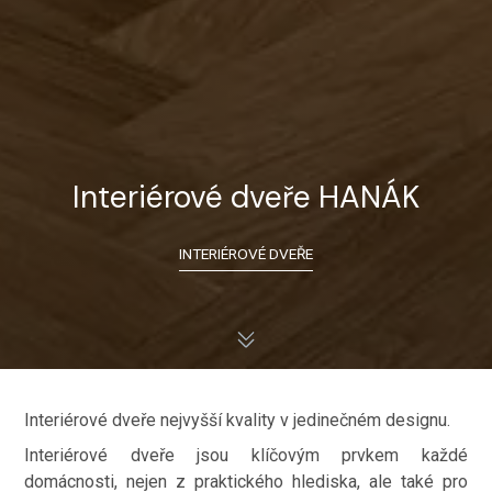
Interiérové dveře HANÁK
INTERIÉROVÉ DVEŘE
Interiérové dveře nejvyšší kvality v jedinečném designu.
Interiérové dveře jsou klíčovým prvkem každé
domácnosti, nejen z praktického hlediska, ale také pro