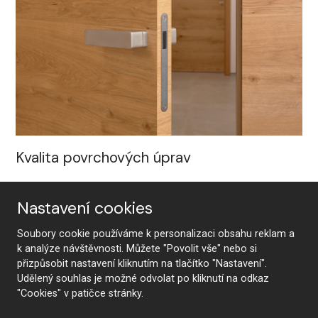
Kvalita povrchových úprav
Existuje mnoho povrchových úprav nábytku, ale pouze lak
je synonymem pro opravdovou kvalitu, odolnost a
Nastavení cookies
exkluzivitu. Dveře jsou lakovány na moderních
Soubory cookie používáme k personalizaci obsahu reklam a
navalovacích linkách z obou stran včetně všech hran.
k analýze návštěvnosti. Můžete "Povolit vše" nebo si
Kvalita povrchové úpravy je jedinečná a nesrovnatelná.
přizpůsobit nastavení kliknutím na tlačítko "Nastavení".
Udělený souhlas je možné odvolat po kliknutí na odkaz
U lakovaných povrchových úprav nanášíme na obou
"Cookies" v patičce stránky.
stranách dveří včetně hran 5 vrstev akrylátového laku a po
vytvrzení pomocí UV záření jsou aplikovány další 2 finální