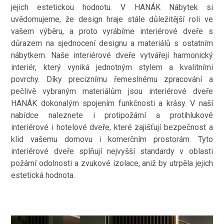
jejich estetickou hodnotu. V HANÁK Nábytek si
uvědomujeme, že design hraje stále důležitější roli ve
vašem výběru, a proto vyrábíme interiérové dveře s
důrazem na sjednocení designu a materiálů s ostatním
nábytkem. Naše interiérové dveře vytvářejí harmonický
interiér, který vyniká jednotným stylem a kvalitními
povrchy. Díky preciznímu řemeslnému zpracování a
pečlivě vybraným materiálům jsou interiérové dveře
HANÁK dokonalým spojením funkčnosti a krásy. V naší
nabídce naleznete i protipožární a protihlukové
interiérové i hotelové dveře, které zajišťují bezpečnost a
klid vašemu domovu i komerčním prostorám. Tyto
interiérové dveře splňují nejvyšší standardy v oblasti
požární odolnosti a zvukové izolace, aniž by utrpěla jejich
estetická hodnota.