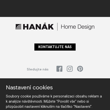
KONTAKTUJTE NÁS
Sledujte nás
Nastavení cookies
Nábytek
Soubory cookie používáme k personalizaci obsahu reklam a
Kuchyně
Jídelní židle a křesílka
k analýze návštěvnosti. Můžete "Povolit vše" nebo si
Interiérové dveře
Sedací soupravy a křesla
přizpůsobit nastavení kliknutím na tlačítko "Nastavení".
Šatny a šatní skříně
Knihovny a komody