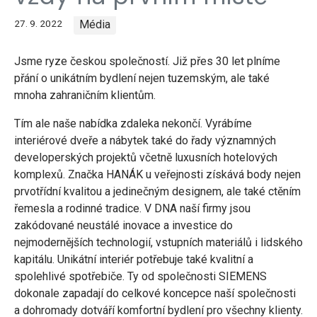
27. 9. 2022
Média
Jsme ryze českou společností. Již přes 30 let plníme
přání o unikátním bydlení nejen tuzemským, ale také
mnoha zahraničním klientům.
Tím ale naše nabídka zdaleka nekončí. Vyrábíme
interiérové dveře a nábytek také do řady významných
developerských projektů včetně luxusních hotelových
komplexů. Značka HANÁK u veřejnosti získává body nejen
prvotřídní kvalitou a jedinečným designem, ale také ctěním
řemesla a rodinné tradice. V DNA naší firmy jsou
zakódované neustálé inovace a investice do
nejmodernějších technologií, vstupních materiálů i lidského
kapitálu. Unikátní interiér potřebuje také kvalitní a
spolehlivé spotřebiče. Ty od společnosti SIEMENS
dokonale zapadají do celkové koncepce naší společnosti
a dohromady dotváří komfortní bydlení pro všechny klienty.