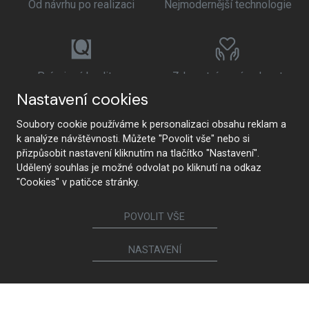
Od návrhu po realizaci
Nejmodernější technologie
Prémiová kvalita a
Zdravotní nezávadnost
udržitelnost
Nastavení cookies
Soubory cookie používáme k personalizaci obsahu reklam a
k analýze návštěvnosti. Můžete "Povolit vše" nebo si
přizpůsobit nastavení kliknutím na tlačítko "Nastavení".
Udělený souhlas je možné odvolat po kliknutí na odkaz
"Cookies" v patičce stránky.
POVOLIT VŠE
NASTAVENÍ