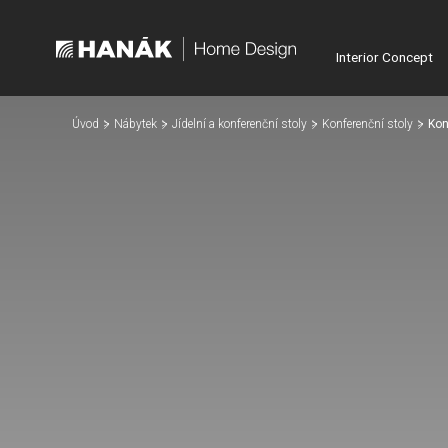
Interior Concept
Úvod
Nábytek
Jídelní a konferenční stoly
Konferenční stoly
Kon