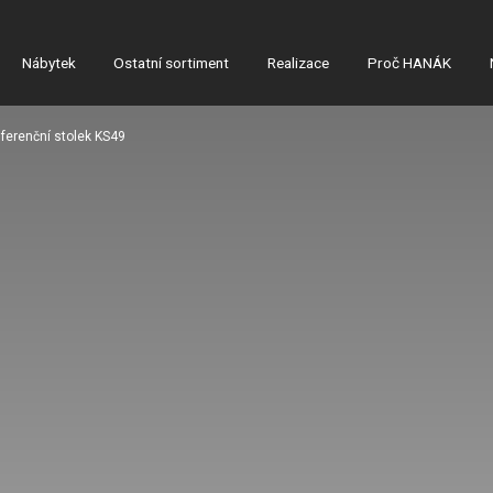
Nábytek
Ostatní sortiment
Realizace
Proč HANÁK
ferenční stolek KS49