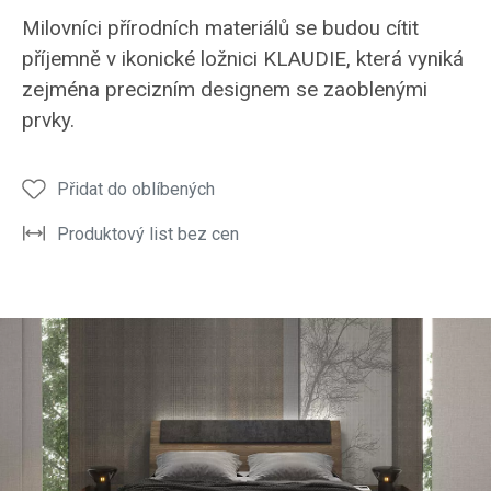
Ložnice
Ložnice
Ložnice
Ložnice
Ložni
Milovníci přírodních materiálů se budou cítit
Klaudie
Klaudie
Klaudie
Klaudie
Klaud
příjemně v ikonické ložnici KLAUDIE, která vyniká
zejména precizním designem se zaoblenými
prvky.
Přidat do oblíbených
Produktový list bez cen