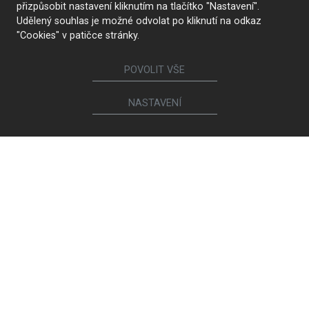
přizpůsobit nastavení kliknutím na tlačítko "Nastavení".
Udělený souhlas je možné odvolat po kliknutí na odkaz
"Cookies" v patičce stránky.
POVOLIT VŠE
NASTAVENÍ
KONTAKTUJTE NÁS
Sledujte nás