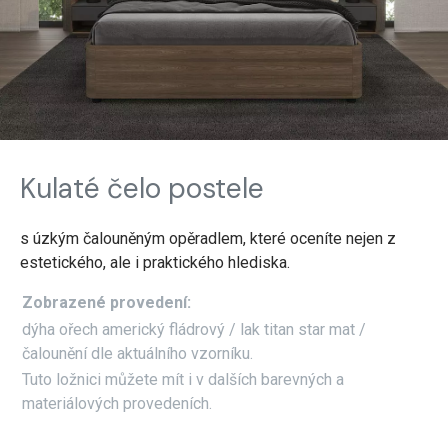
Kulaté čelo postele
s úzkým čalouněným opěradlem, které oceníte nejen z
estetického, ale i praktického hlediska.
Zobrazené provedení:
dýha ořech americký fládrový / lak titan star mat /
čalounění dle aktuálního vzorníku.
Tuto ložnici můžete mít i v dalších barevných a
materiálových provedeních.