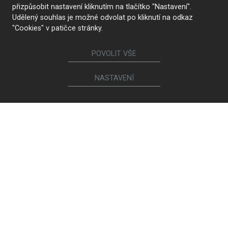
přizpůsobit nastavení kliknutím na tlačítko "Nastavení".
Udělený souhlas je možné odvolat po kliknutí na odkaz
"Cookies" v patičce stránky.
POVOLIT VŠE
KONTAKTUJTE NÁS
NASTAVENÍ
Sledujte nás
Nábytek
Kuchyně
Jídelní židle a křesílka
Interiérové dveře
Sedací soupravy a křesla
Šatny a šatní skříně
Knihovny a komody
Postele a noční stolky
Koupelny
Obývací sestavy
Dětské a studentské pokoje