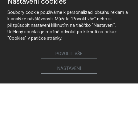
Nastavení cookies
Soubory cookie používáme k personalizaci obsahu reklam a
Nábytek
k analýze návštěvnosti. Můžete "Povolit vše" nebo si
přizpůsobit nastavení kliknutím na tlačítko "Nastavení".
Kuchyně
Jídelní židle a křesílka
Udělený souhlas je možné odvolat po kliknutí na odkaz
Interiérové dveře
Sedací soupravy a křesla
"Cookies" v patičce stránky.
Šatny a šatní skříně
Knihovny a komody
Postele a noční stolky
Koupelny
POVOLIT VŠE
Obývací sestavy
Dětské a studentské pokoje
Jídelní a konferenční stoly
Pracovny
NASTAVENÍ
Ostatní sortiment
Magniflex
Brokis
Ego Italiano
Spotřebiče a sanita