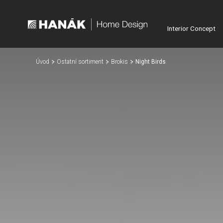
Interior Concept
Úvod
Ostatní sortiment
Brokis
Night Birds