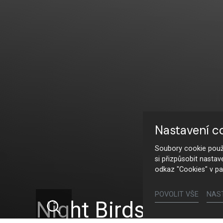
Nastavení c
Soubory cookie použí
si přizpůsobit nastav
odkaz "Cookies" v pa
POVOLIT VŠE
NAS
Night Birds