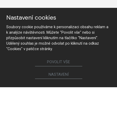
Sledujte nás
Nastavení cookies
Soubory cookie používáme k personalizaci obsahu reklam a
k analýze návštěvnosti. Můžete "Povolit vše" nebo si
Nábytek
přizpůsobit nastavení kliknutím na tlačítko "Nastavení".
Udělený souhlas je možné odvolat po kliknutí na odkaz
Kuchyně
Jídelní židle a křesílka
"Cookies" v patičce stránky.
Interiérové dveře
Sedací soupravy a křesla
Šatny a šatní skříně
Knihovny a komody
POVOLIT VŠE
Postele a noční stolky
Koupelny
Obývací sestavy
Dětské a studentské pokoje
NASTAVENÍ
Jídelní a konferenční stoly
Pracovny
Ostatní sortiment
Magniflex
Brokis