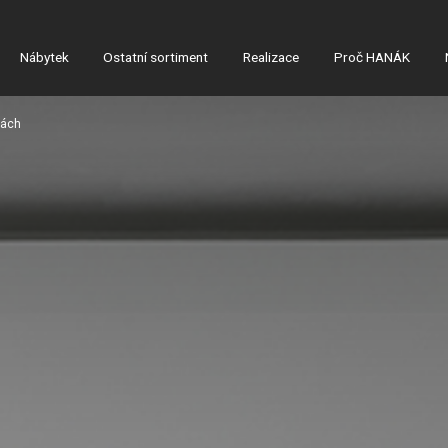
Nábytek
Ostatní sortiment
Realizace
Proč HANÁK
vách