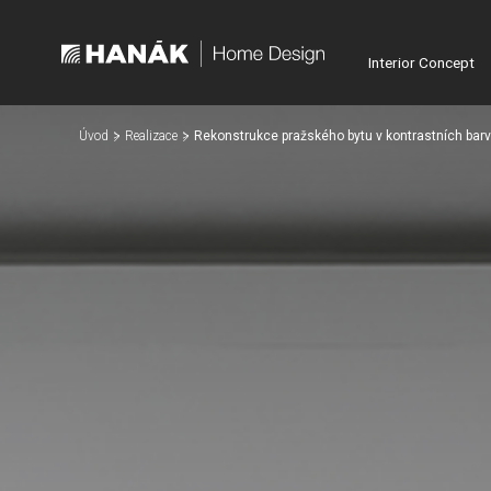
Interior Concept
Úvod
Realizace
Rekonstrukce pražského bytu v kontrastních bar