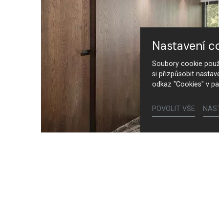
Nastavení c
Soubory cookie použí
si přizpůsobit nastav
odkaz "Cookies" v pa
POVOLIT VŠE
NAS
Interiérové dveře PREMIUM