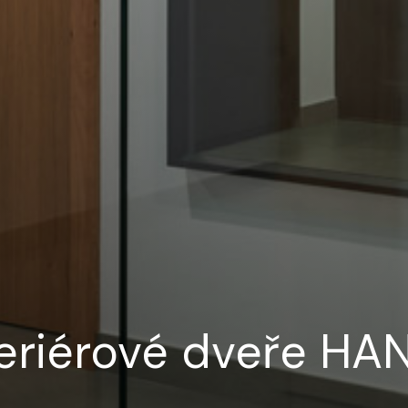
teriérové dveře HA