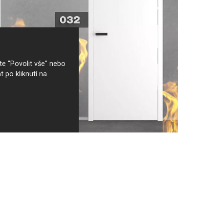
e "Povolit vše" nebo
t po kliknutí na
Protipožární a protihlukové
interiérové i hotelové dveře