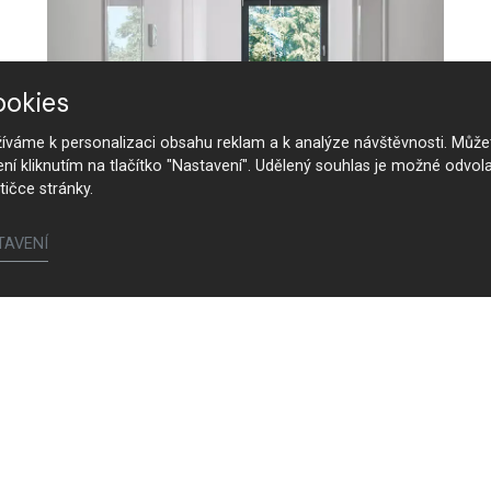
ookies
váme k personalizaci obsahu reklam a k analýze návštěvnosti. Můžet
ení kliknutím na tlačítko "Nastavení". Udělený souhlas je možné odvola
tičce stránky.
TAVENÍ
Interiérové dveře LITE