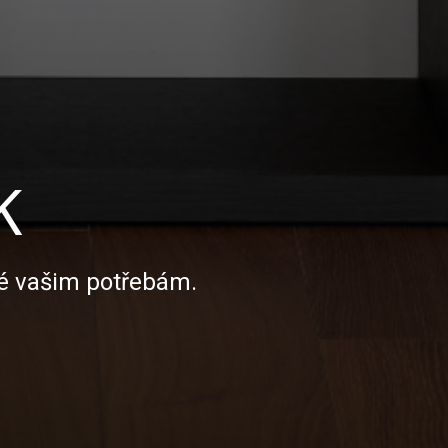
K
né vašim potřebám.