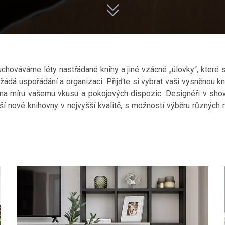
chováváme léty nastřádané knihy a jiné vzácné „úlovky“, které s
 žádá uspořádání a organizaci. Přijďte si vybrat vaši vysněnou k
it na míru vašemu vkusu a pokojových dispozic. Designéři v
í nové knihovny v nejvyšší kvalitě, s možností výběru různých 