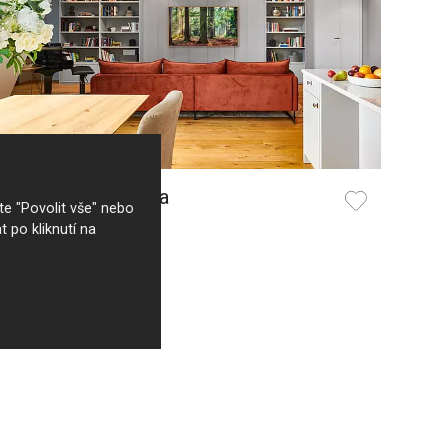
Elegantní knihovna
e "Povolit vše" nebo
t po kliknutí na