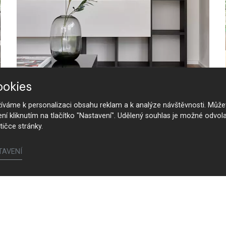
ookies
Symetrická knihovna
váme k personalizaci obsahu reklam a k analýze návštěvnosti. Můžet
ení kliknutím na tlačítko "Nastavení". Udělený souhlas je možné odvola
tičce stránky.
TAVENÍ