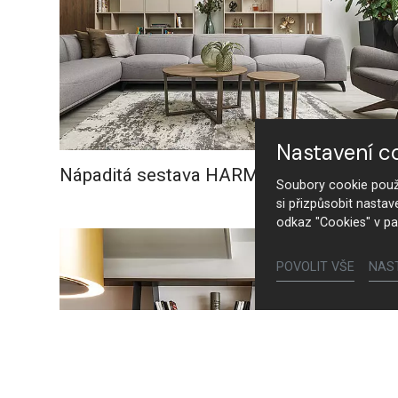
Nastavení c
Nápaditá sestava HARMONY
Soubory cookie použí
si přizpůsobit nastav
odkaz "Cookies" v pa
POVOLIT VŠE
NAS